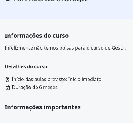
Informações do curso
Infelizmente não temos bolsas para o curso de Gestão
Integrada de Projetos: Estratégia, Qualidade, Custos e
Aquisições na Faculdade Líbano. Confira outras
Detalhes do curso
opções para o curso de
Gestão Integrada de Projetos:
Estratégia, Qualidade, Custos e Aquisições
Início das aulas previsto: Início imediato
Duração de 6 meses
Informações importantes