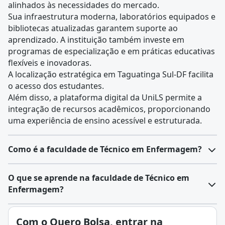
alinhados às necessidades do mercado.
Sua infraestrutura moderna, laboratórios equipados e
bibliotecas atualizadas garantem suporte ao
aprendizado. A instituição também investe em
programas de especialização e em práticas educativas
flexíveis e inovadoras.
A localização estratégica em Taguatinga Sul-DF facilita
o acesso dos estudantes.
Além disso, a plataforma digital da UniLS permite a
integração de recursos acadêmicos, proporcionando
uma experiência de ensino acessível e estruturada.
Como é a faculdade de Técnico em Enfermagem?
O aluno do
Curso Técnico em Enfermagem
desenvolve
O que se aprende na faculdade de Técnico em
conhecimentos e habilidades essenciais para atuar no
Enfermagem?
cuidado direto ao paciente, na execução de
procedimentos clínicos e na administração de
Em resumo:
Com o Quero Bolsa, entrar na
medicamentos sob supervisão.