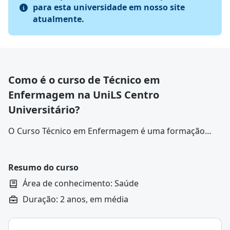
para esta universidade em nosso site
atualmente.
Como é o curso de Técnico em
Enfermagem na UniLS Centro
Universitário?
O
Curso Técnico em Enfermagem
é uma formação
profissional que prepara o aluno para atuar
diretamente no cuidado à saúde, com ênfase em
procedimentos técnicos e suporte ao paciente.
Resumo do curso
Área de conhecimento: Saúde
Duração: 2 anos, em média