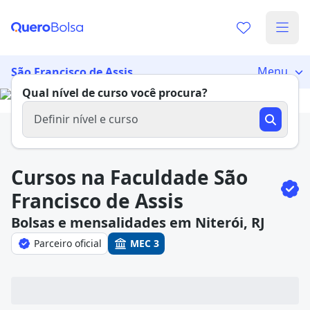
Já sabe o que você quer estudar?
Vamos te guiar no caminho ideal para seus estudos
Menu
São Francisco de Assis
0%
Qual nível de curso você procura?
Definir nível e curso
Sim, já sei
Cursos na Faculdade São
Francisco de Assis
Bolsas e mensalidades em Niterói, RJ
Ainda não sei
Parceiro oficial
MEC 3