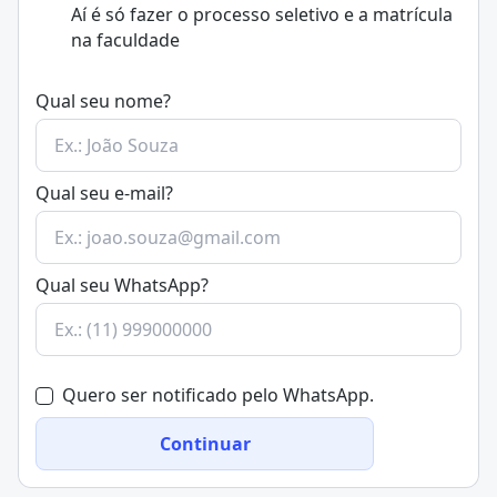
órgãos públicos.
Aí é só fazer o processo seletivo e a matrícula
Além de aulas teóricas, o curso conta, ainda, com
na faculdade
atividades práticas para que os alunos possam aplicar
os conceitos aprendidos. Tais atividades são focadas
na criação de planos de comunicação eficazes, bem
Qual seu nome?
como na produção de conteúdos de qualidade para as
diferentes mídias.
Ao concluir o curso, os alunos estarão aptos para
Qual seu e-mail?
atuar na área de comunicação institucional,
desenvolvendo campanhas de sucesso e garantindo a
melhor imagem para a empresa.
Qual seu WhatsApp?
Quero ser notificado pelo WhatsApp.
Continuar