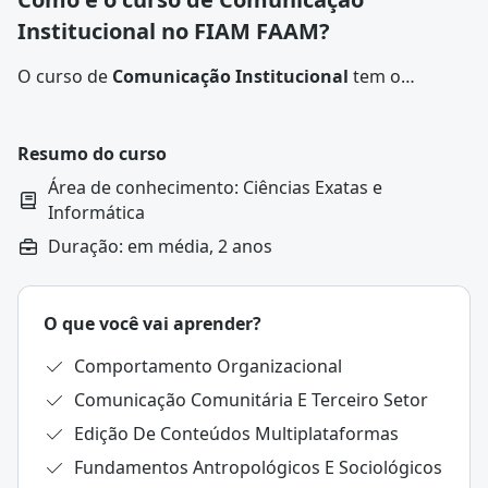
Institucional no FIAM FAAM?
O curso de
Comunicação Institucional
tem o
objetivo capacitar profissionais para atuar na
comunicação interna e externa de organizações,
assegurando o melhor posicionamento da imagem da
Resumo do curso
empresa.
Área de conhecimento: Ciências Exatas e
Informática
Duração: em média, 2 anos
O que você vai aprender?
Comportamento Organizacional
Comunicação Comunitária E Terceiro Setor
Edição De Conteúdos Multiplataformas
Fundamentos Antropológicos E Sociológicos