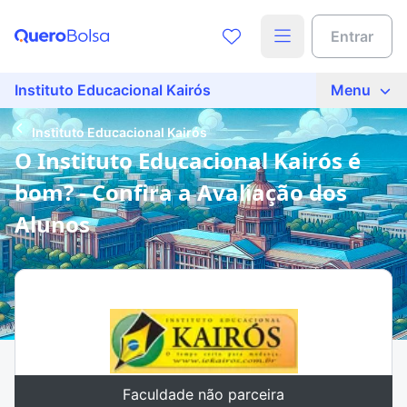
Entrar
Instituto Educacional Kairós
Menu
Instituto Educacional Kairós
O Instituto Educacional Kairós é
bom? - Confira a Avaliação dos
Alunos
Faculdade não parceira