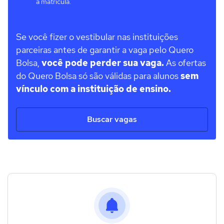
a matrícula.
Se você fizer o vestibular nas instituições
parceiras antes de garantir a vaga pelo Quero
Bolsa,
você pode perder sua vaga.
As ofertas
do Quero Bolsa só são válidas para alunos
sem
vínculo com a instituição de ensino.
Buscar vagas