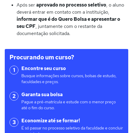
Após ser
aprovado no processo seletivo
, o aluno
deverá entrar em contato com a instituição,
informar que é do Quero Bolsa e apresentar o
seu CPF
, juntamente com o restante da
documentação solicitada.
Procurando um curso?
Encontre seu curso
1
Busque informações sobre cursos, bolsas de estudo,
faculdades e preços.
Garanta sua bolsa
2
Pague a pré-matrícula e estude com o menor preço
até o fim do curso.
Economize até se formar!
3
É só passar no processo seletivo da faculdade e concluir