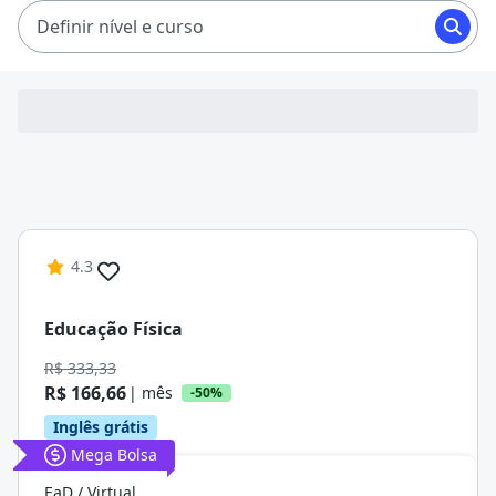
pagando mensalidade entre R$ 49,90 e R$ 166,66.
Definir nível e curso
4.3
Educação Física
R$ 333,33
R$ 166,66
| mês
-50%
Inglês grátis
Mega Bolsa
EaD / Virtual