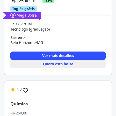
R$ 125,00
| mês
-58%
Inglês grátis
Mega Bolsa
EaD / Virtual
Tecnólogo (graduação)
Barreiro
Belo Horizonte/MG
Ver mais detalhes
Quero esta bolsa
4.3
Química
R$ 250,00