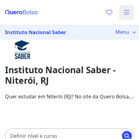
Já sabe o que você quer estudar?
Vamos te guiar no caminho ideal para seus estudos
Menu
Instituto Nacional Saber
0%
Instituto Nacional Saber -
Sim, já sei
Niterói, RJ
Quer estudar em Niterói (RJ)? No site da Quero Bolsa,
Ainda não sei
você confere todas as oportunidades de bolsas de
estudo na Instituto Nacional Saber! Escolha a sua
bolsa em um dos 1131 cursos da Instituto Nacional
Saber, com ofertas de até 70%.
Definir nível e curso