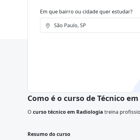
Em que bairro ou cidade quer estudar?
Como é o curso de Técnico em 
O
curso técnico em Radiologia
treina profissi
radiológica e biossegurança, sob supervisão de 
programa, os estudantes aprendem a desenvolv
todo o processo de aquisição de imagens radio
Resumo do curso