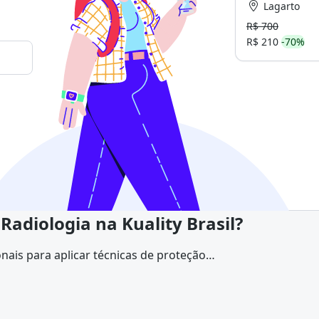
Lagarto
R$ 700
R$ 210
-70%
Radiologia na Kuality Brasil?
onais para aplicar técnicas de proteção
profissionais de nível superior. Durante o
er exames radiodiagnósticos, incluindo
lógicas, desde a recepção e acolhimento