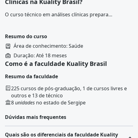
Clínicas na Kuality Brasil?
O
curso técnico em análises clínicas
prepara
profissionais para atuar em laboratórios de
saúde
,
realizando análises de
materiais biológicos
para
diagnóstico e monitoramento de doenças.
Resumo do curso
Área de conhecimento: Saúde
Duração: Até 18 meses
Como é a faculdade Kuality Brasil
Resumo da faculdade
225 cursos de pós-graduação, 1 de cursos livres e
outros e 13 de técnico
8
unidades
no estado de Sergipe
Dúvidas mais frequentes
Quais são os diferenciais da faculdade Kuality