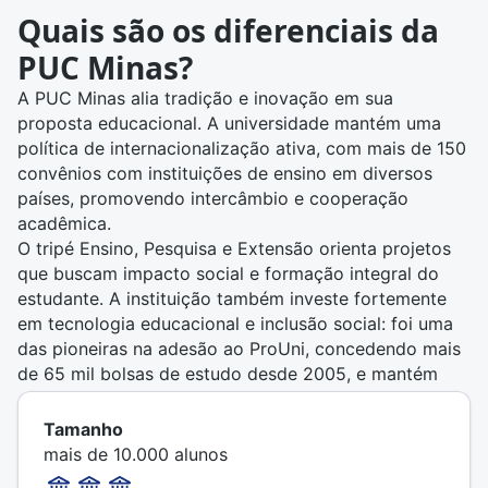
Quais são os diferenciais da
PUC Minas?
A PUC Minas alia tradição e inovação em sua
proposta educacional. A universidade mantém uma
política de internacionalização ativa, com mais de 150
convênios com instituições de ensino em diversos
países, promovendo intercâmbio e cooperação
acadêmica.
O tripé Ensino, Pesquisa e Extensão orienta projetos
que buscam impacto social e formação integral do
estudante. A instituição também investe fortemente
em tecnologia educacional e inclusão social: foi uma
das pioneiras na adesão ao ProUni, concedendo mais
de 65 mil bolsas de estudo desde 2005, e mantém
programas próprios de bolsas e financiamentos.
Na pós-graduação, conta com 15 programas stricto
Tamanho
sensu (mestrado e doutorado) e mais de 700 cursos
mais de 10.000 alunos
lato sensu em diferentes áreas. A PUC Minas completa