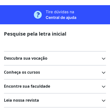
Tire dúvidas na
Central de ajuda
Pesquise pela letra inicial
Descubra sua vocação
Conheça os cursos
Teste vocacional
Lista de profissões
Encontre sua faculdade
Salários na sua região
Lista de cursos
Cursos de graduação
Leia nossa revista
Cursos de pós-graduação
Cursos livres
Lista de faculdades
Faculdades na sua cidade