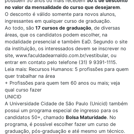
possuem 50 anos ou mais recebem
50% de desconto
no valor da mensalidade do curso que desejarem
.
O desconto é válido somente para novos alunos,
ingressantes em qualquer curso de graduação.
Ao todo, são
17 cursos de graduação
, de diversas
áreas, que os candidatos podem escolher, na
modalidade presencial e também EaD. Segundo o site
da instituição, os in
teressados devem se inscrever no
site,
www.faculdadearnaldo.com.br/vestibular,
ou
entrar em contato pelo telefone (31) 9 9391-1115.
Leia mais:
Recursos Humanos: 5 profissões para quem
quer trabalhar na área
+
Profissões para quem tem 60 anos ou mais; veja
qual curso fazer
UNICID
A Universidade Cidade de São Paulo (
Unicid
) também
possui um programa especial de ingresso para os
candidatos 50+, chamado
Bolsa Maturidade
. No
programa, é possível escolher fazer um curso de
graduação, pós-graduação e até mesmo um técnico.