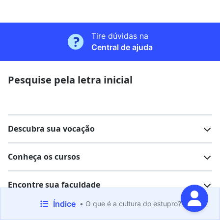
Tire dúvidas na
Central de ajuda
Pesquise pela letra inicial
Descubra sua vocação
Conheça os cursos
Teste vocacional
Lista de profissões
Encontre sua faculdade
Salários na sua região
Lista de cursos
Cursos de graduação
Índice
• O que é a cultura do estupro?
Leia nossa revista
Cursos de pós-graduação
Cursos livres