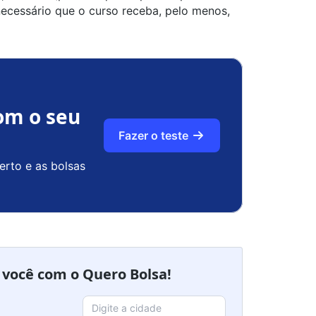
ecessário que o curso receba, pelo menos,
om o seu
Fazer o teste
erto e as bolsas
a você com o Quero Bolsa!