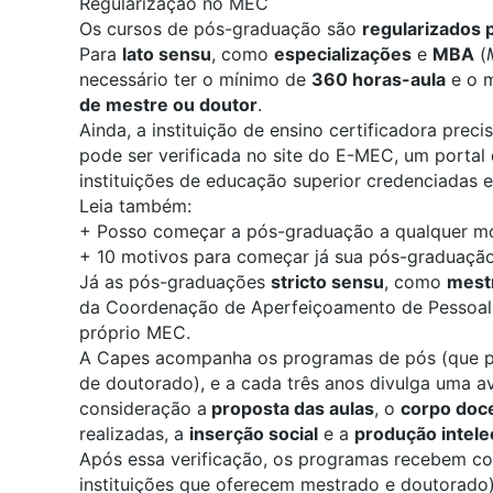
Regularização no MEC
Os cursos de pós-graduação são
regularizados 
Para
lato sensu
, como
especializações
e
MBA
(
necessário ter o mínimo de
360 horas-aula
e o 
de mestre ou doutor
.
Ainda, a instituição de ensino certificadora preci
pode ser verificada no site do
E-MEC
, um portal
instituições de educação superior credenciadas e
Leia também:
+
Posso começar a pós-graduação a qualquer 
+
10 motivos para começar já sua pós-graduaçã
Já as pós-graduações
stricto sensu
, como
mest
da Coordenação de Aperfeiçoamento de Pessoal 
próprio MEC.
A Capes acompanha os programas de pós (que po
de doutorado), e a cada três anos divulga uma av
consideração a
proposta das aulas
, o
corpo doce
realizadas, a
inserção social
e a
produção intele
Após essa verificação, os programas recebem co
instituições que oferecem mestrado e doutorado)