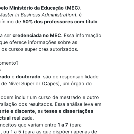
pelo Ministério da Educação (MEC)
.
Master in Business Administration
), é
mínimo de
50% dos professores com título
sa ser
credenciada no MEC
. Essa informação
 que oferece informações sobre as
 os cursos superiores autorizados.
momento?
o
rado
e
doutorado
, são de responsabilidade
de Nível Superior (Capes), um órgão do
dem incluir um curso de mestrado e outro
aliação dos resultados. Essa análise leva em
nte e discente
, as
teses e dissertações
ctual
realizada.
nceitos que variam entre
1 a 7
(para
, ou 1 a 5 (para as que dispõem apenas de