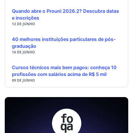
Quando abre o Prouni 2026.2? Descubra datas
e inscrições
12 DE JUNHO
40 melhores instituições particulares de pós-
graduação
16 DE JUNHO
Cursos técnicos mais bem pagos: conheça 10
profissões com salários acima de R$ 5 mil
09 DE JUNHO