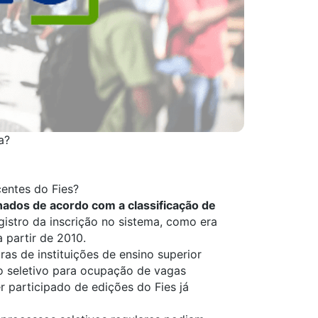
a?
entes do Fies?
na
dos de acordo com a classificação d
e
istro da inscrição no sistema, como era
 partir de
20
10
.
as de instituições de ensino
superior
o seletivo para ocupação de vagas
er participado d
e
edi
ções do Fies já