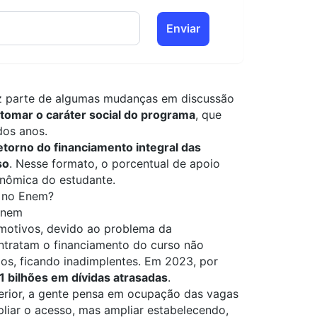
Enviar
z parte de algumas mudanças em discussão
tomar o caráter social do programa
, que
dos anos.
etorno do financiamento integral das
so
. Nesse formato, o porcentual de apoio
onômica do estudante.
s no Enem?
Enem
 motivos, devido ao problema da
ntratam o financiamento do curso não
s, ficando inadimplentes. Em 2023, por
1 bilhões em dívidas atrasadas
.
erior, a gente pensa em ocupação das vagas
liar o acesso, mas ampliar estabelecendo,