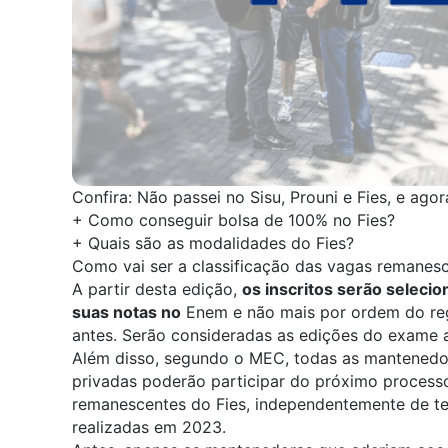
Confira:
Não passei no Sisu, Prouni e Fies, e agor
+
Como conseguir bolsa de 100% no Fies?
+
Quais são as modalidades do Fies?
Como vai ser a classificação das vagas remanesc
A partir desta edição,
os inscritos
serão
selecio
suas
notas
n
o
Enem
e não mais por
ordem do reg
antes.
Serão consideradas
as
edições d
o
exame a
Além disso, segundo o MEC,
t
odas as
mantenedor
privadas poderão
participar do próximo process
remanescentes do Fies
,
independentemente
de t
realizadas em 2023.