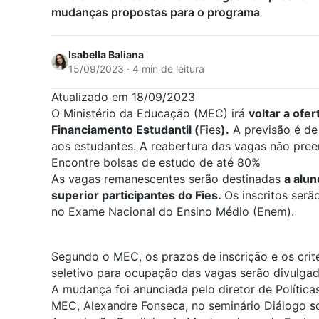
mudanças propostas para o programa
Isabella Baliana
15/09/2023 · 4 min de leitura
Atualizado em 18/09/2023
O Ministério da Educação (MEC) irá
voltar a ofe
Financiamento Estudantil (
Fies
).
A
previsão é de
aos
estudantes.
A reabertura das vagas não pree
Encontre bolsas de estudo de até 80%
As vagas remanescentes serão destinadas
a alun
superior participantes do Fies.
Os inscritos
serã
no Exame Nacional do Ensino Médio (
Enem
).
Segundo o MEC, o
s prazos d
e inscrição
e os crit
seletivo
para ocupação das vagas serão divulga
A mudança foi anunciada pelo diretor de Polític
MEC, Alexandre Fonseca,
no seminário Diálogo s