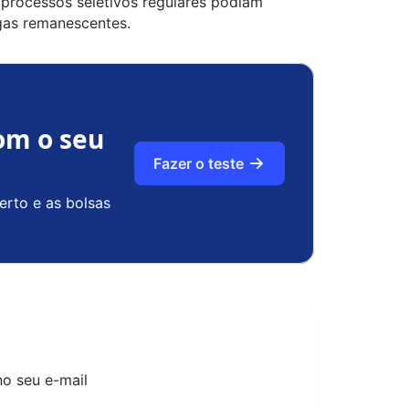
processos seletivos regulares
podiam
gas remanescentes.
om o seu
Fazer o teste
erto e as bolsas
no seu e-mail