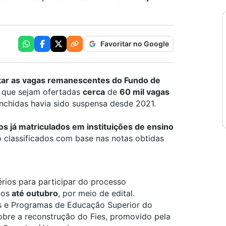
Favoritar no Google
rtar as vagas remanescentes do Fundo de
 que sejam ofertadas
cerca
de
60 mil vagas
nchidas havia sido suspensa desde 2021.
os já matriculados em instituições de ensino
o
classificados com base
nas notas obtidas
érios
para participar
do processo
dos
até outubro
, por meio de edital
.
as e Programas de Educação Superior do
obre a reconstrução do Fies, promovido pela