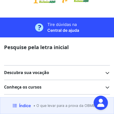
Tire dúvidas na
Central de ajuda
Pesquise pela letra inicial
Descubra sua vocação
Conheça os cursos
Teste vocacional
Lista de profissões
Encontre sua faculdade
Salários na sua região
Índice
• O que levar para a prova da OBMEP 2026?
Lista de cursos
Cursos de graduação