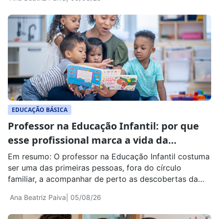
informações sobre o desempenho dos anos iniciais e
finais do Ensino Fundamental e do Ensino Médio. As
notas nacionais, estaduais e por rede de ensino serão
[…]
EDUCAÇÃO BÁSICA
Professor na Educação Infantil: por que
esse profissional marca a vida da
criança?
Em resumo: O professor na Educação Infantil costuma
ser uma das primeiras pessoas, fora do círculo
familiar, a acompanhar de perto as descobertas da
criança. É ele quem acolhe o choro na adaptação,
Ana Beatriz Paiva
| 05/08/26
incentiva as primeiras amizades, escuta perguntas e
transforma brincadeiras e situações da rotina em