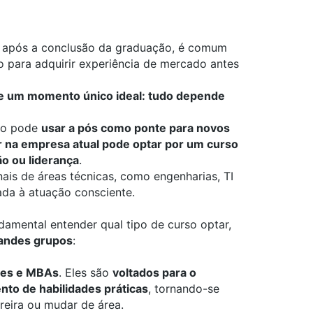
o após a conclusão da graduação, é comum
o para adquirir experiência de mercado antes
te um momento único ideal: tudo depende
ão pode
usar a pós como ponte para novos
 na empresa atual pode optar por um curso
o ou liderança
.
nais de áreas técnicas, como
engenharias
,
TI
ada à atuação consciente.
amental entender qual tipo de curso optar,
randes grupos
:
ões
e
MBAs
. Eles são
voltados para o
to de habilidades práticas
, tornando-se
reira ou mudar de área.