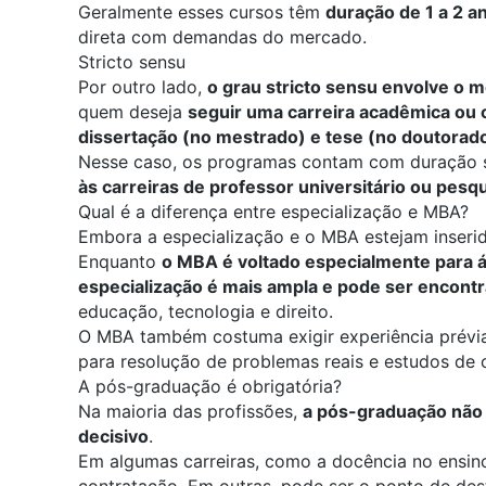
Geralmente esses cursos têm
duração de 1 a 2 a
direta com demandas do mercado.
Stricto sensu
Por outro lado,
o grau stricto sensu envolve o
m
quem deseja
seguir uma carreira acadêmica ou c
dissertação (no mestrado) e tese (no doutorad
Nesse caso, os programas contam com duração 
às carreiras de professor universitário ou pesq
Qual é a diferença entre especialização e MBA?
Embora a especialização e o MBA estejam inserido
Enquanto
o MBA é voltado especialmente para á
especialização é mais ampla e pode ser encont
educação, tecnologia e
direito
.
O MBA também costuma exigir experiência prév
para resolução de problemas reais e estudos de 
A pós-graduação é obrigatória?
Na maioria das profissões,
a pós-graduação não 
decisivo
.
Em algumas carreiras, como a docência no ensino