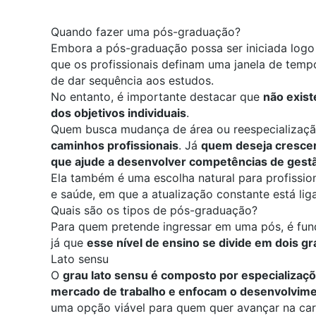
Quando fazer uma pós-graduação?
Embora a
pós-graduação
possa ser iniciada log
que os profissionais definam uma janela de temp
de dar sequência aos estudos.
No entanto, é importante destacar que
não exis
dos objetivos individuais
.
Quem busca mudança de área ou reespecializaç
caminhos profissionais
. Já
quem deseja crescer
que ajude a desenvolver competências de gestã
Ela também é uma escolha natural para profissio
e saúde, em que a atualização constante está lig
Quais são os tipos de pós-graduação?
Para quem pretende ingressar em uma pós, é fund
já que
esse nível de ensino se divide em dois g
Lato sensu
O
grau lato sensu é composto por
especializaç
mercado de trabalho e enfocam o desenvolvimen
uma opção viável para quem quer avançar na car