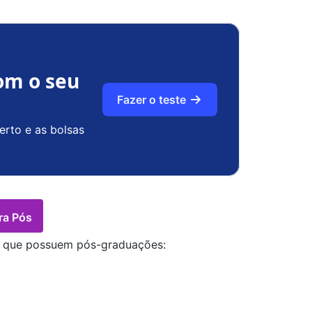
om o seu
Fazer o teste
erto e as bolsas
ra Pós
es que possuem pós-graduações: