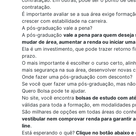
contratação. Em outras, pode ser o ponto de d
contratação.
É importante avaliar se a sua área exige formaç
crescer com estabilidade na carreira.
A pós-graduação vale a pena?
A pós-graduação
vale a pena para quem deseja s
mudar de área, aumentar a renda ou iniciar uma
Ela é um investimento, que pode trazer retorno f
prazo.
O mais importante é escolher o curso certo, alin
mais segurança na sua área, desenvolver novas 
Onde fazer uma pós-graduação com desconto?
Se você quer fazer uma pós-graduação, mas não 
Quero Bolsa pode te ajudar.
No site, você encontra
bolsas de estudo com at
válidas para toda a formação, em modalidades pr
São milhares de opções em todas áreas do conh
vestibular nem comprovar renda para garantir a 
line
.
Está esperando o quê?
Clique no botão abaixo e 