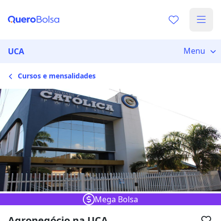
Escolha de unidade
Escolher unidade
Onde quer estudar?
Menu
UCA
Cursos e mensalidades
Distâncias calculadas à partir de São Paulo, SP.
Ops! Não encontramos nenhuma
unidade
Verifique se digitou corretamente, ou experimente
buscar por outras unidades.
Mega Bolsa
Agronegócio na UCA