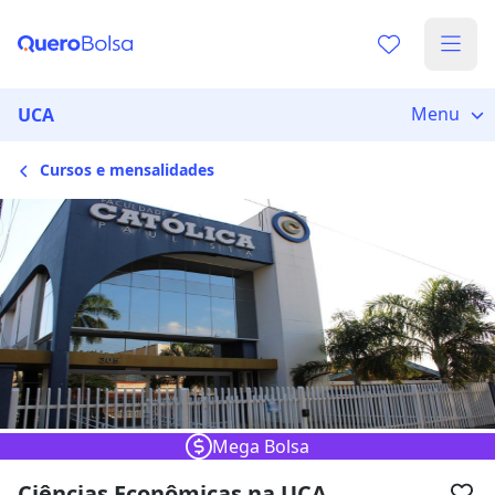
Escolha de unidade
Escolher unidade
Onde quer estudar?
Menu
UCA
Cursos e mensalidades
Distâncias calculadas à partir de São Paulo, SP.
Ops! Não encontramos nenhuma
unidade
Verifique se digitou corretamente, ou experimente
buscar por outras unidades.
Mega Bolsa
Ciências Econômicas na UCA