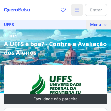
Entrar
UFFS
Menu
UFFS
A UFFS é boa? - Confira a Avaliação
dos Alunos
Faculdade não parceira