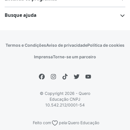
Comunidade Quero
Vestibular e Enem
Dicas e curiosidades
Escolas
Cursos gratuitos
Busque ajuda
Profissões
Pós-graduação
Notas de corte
Enem
Idiomas
Cursos técnicos
Manual do Enem
Sisu
Sobre o Quero Bolsa
Primeiros passos
Termos e Condições
Aviso de privacidade
Política de cookies
Escolas
Prouni
Fies
Reembolso e cancelamento
Financeiro e regras
Imprensa
Torne-se um parceiro
Pronatec
Sisutec
Atendimento e suporte
Matrícula e validação
Encceja
Vs Mais Estudo/Neora
Educa Brasil
© Copyright 2026 - Quero
Educação
CNPJ
10.542.212/0001-54
Feito com
pela
Quero Educação