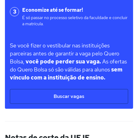
Economize até se formar!
3
É só passar no processo seletivo da faculdade e concluir
a matrícula.
Se você fizer o vestibular nas instituições
parceiras antes de garantir a vaga pelo Quero
Bolsa,
você pode perder sua vaga.
As ofertas
do Quero Bolsa só são válidas para alunos
sem
vínculo com a instituição de ensino.
Buscar vagas
Notas de corte da UFJF