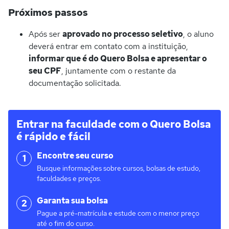
Próximos passos
Após ser
aprovado no processo seletivo
, o aluno
deverá entrar em contato com a instituição,
informar que é do Quero Bolsa e apresentar o
seu CPF
, juntamente com o restante da
documentação solicitada.
Entrar na faculdade com o Quero Bolsa
é rápido e fácil
Encontre seu curso
1
Busque informações sobre cursos, bolsas de estudo,
faculdades e preços.
Garanta sua bolsa
2
Pague a pré-matrícula e estude com o menor preço
até o fim do curso.