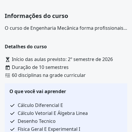
Informações do curso
O curso de Engenharia Mecânica forma profissionais
capazes de executar procedimentos que envolvam o
projeto, a fabricação, a operação e a manutenção de
Detalhes do curso
máquinas, equipamentos e sistemas mecânicos
destinados aos setores industriais, de transporte, de
Início das aulas previsto: 2º semestre de 2026
geração energética e de controle ambiental. No
Duração de 10 semestres
mercado de trabalho o engenheiro mecânico atua em
60 disciplinas na grade curricular
indústrias, em empresas do setor de energia e em
empresas de consultoria de projetos industriais.
O que você vai aprender
Cálculo Diferencial E
Cálculo Vetorial E Álgebra Linea
Desenho Tecnico
Física Geral E Experimental I