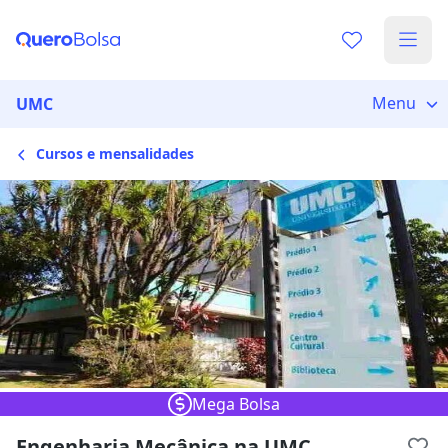
Escolha de unidade
Escolher unidade
Onde quer estudar?
Menu
UMC
Cursos e mensalidades
Distâncias calculadas à partir de São Paulo, SP.
Ops! Não encontramos nenhuma
unidade
Verifique se digitou corretamente, ou experimente
buscar por outras unidades.
Mega Bolsa
Engenharia Mecânica na UMC