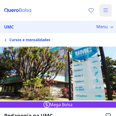
Escolha de unidade
Escolher unidade
Onde quer estudar?
Menu
UMC
Cursos e mensalidades
Distâncias calculadas à partir de São Paulo, SP.
Ops! Não encontramos nenhuma
unidade
Verifique se digitou corretamente, ou experimente
buscar por outras unidades.
Mega Bolsa
Pedagogia na UMC