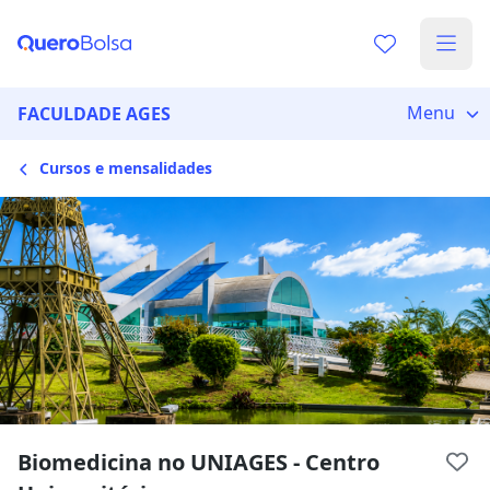
Escolha de unidade
Escolher unidade
Onde quer estudar?
Menu
FACULDADE AGES
Cursos e mensalidades
Distâncias calculadas à partir de São Paulo, SP.
Ops! Não encontramos nenhuma
unidade
Verifique se digitou corretamente, ou experimente
buscar por outras unidades.
Biomedicina no UNIAGES - Centro