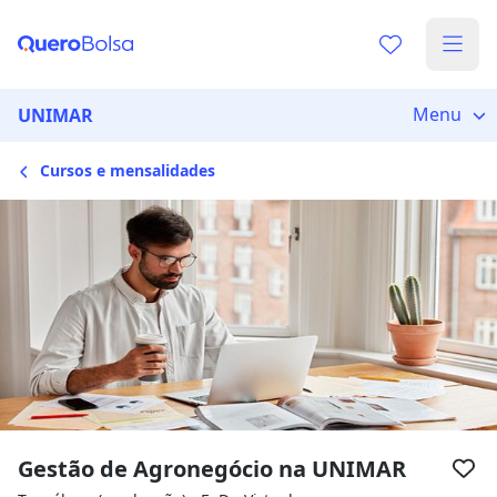
Escolha de unidade
Escolher unidade
Onde quer estudar?
Menu
UNIMAR
Cursos e mensalidades
Distâncias calculadas à partir de São Paulo, SP.
Ops! Não encontramos nenhuma
unidade
Verifique se digitou corretamente, ou experimente
buscar por outras unidades.
Gestão de Agronegócio na UNIMAR