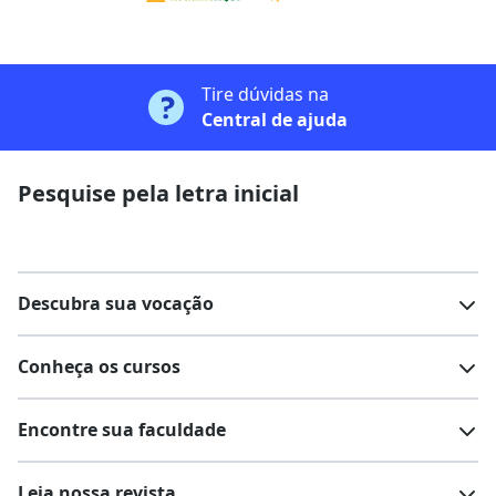
Tire dúvidas na
Central de ajuda
Pesquise pela letra inicial
Descubra sua vocação
Conheça os cursos
Teste vocacional
Lista de profissões
Encontre sua faculdade
Salários na sua região
Lista de cursos
Cursos de graduação
Leia nossa revista