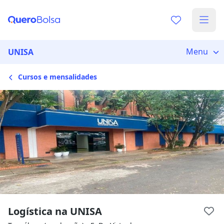
Escolha de unidade
Escolher unidade
Onde quer estudar?
Menu
UNISA
Cursos e mensalidades
Distâncias calculadas à partir de São Paulo, SP.
Ops! Não encontramos nenhuma
unidade
Verifique se digitou corretamente, ou experimente
buscar por outras unidades.
Logística na UNISA