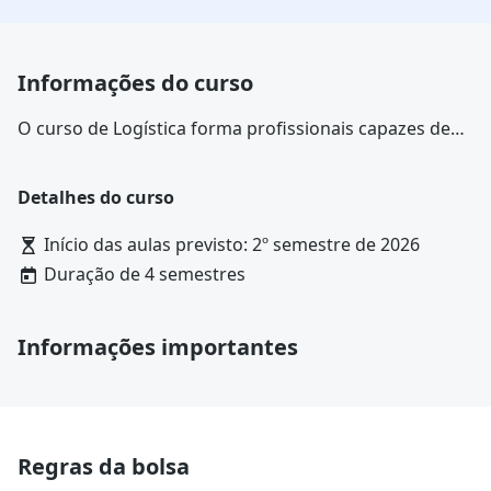
Informações do curso
O curso de Logística forma profissionais capazes de
avaliar, projetar e implementar sistemas de transporte,
armazenamento, compras de suprimentos,
Detalhes do curso
distribuição e entrega de produtos numa empresa. Ao
final do curso, o aluno é capaz de gerenciar as redes
Início das aulas previsto: 2º semestre de 2026
de distribuição, acompanhar processos de compra,
Duração de 4 semestres
identificar fornecedores, negociar e estabelecer
formas de entrega. No mercado de trabalho o
tecnólogo em logística pode atuar nos setores de
Informações importantes
controladoria, coordenação, expedição e almoxarifado
e nos diversos segmentos da logística.
Regras da bolsa