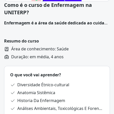
Como é o curso de Enfermagem na
UNITERP?
Enfermagem é a área da saúde dedicada ao cuidado
de pessoas, famílias e comunidades para promover,
manter e recuperar a saúde, além de prevenir
doenças
.
Resumo do curso
Área de conhecimento: Saúde
Duração: em média, 4 anos
O que você vai aprender?
Diversidade Étnico-cultural
Anatomia Sistêmica
Historia Da Enfermagem
Análises Ambientais, Toxicológicas E Forenses