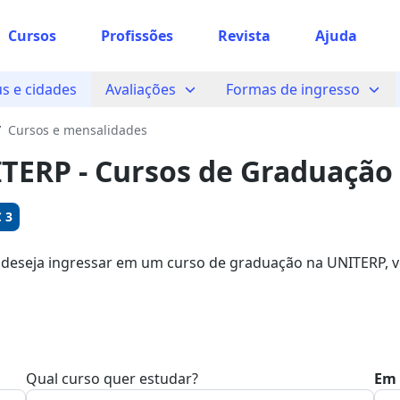
Cursos
Profissões
Revista
Ajuda
 sabe o que você quer estudar?
s e cidades
Avaliações
Formas de ingresso
os te guiar no caminho ideal para seus estudos
/
Cursos e mensalidades
TERP - Cursos de Graduação
Sim, já sei
 3
 deseja ingressar em um curso de graduação na UNITERP, ve
ocê pode garantir sua bolsa com descontos de até 50%.
Ainda não sei
Qual curso quer estudar?
Em 