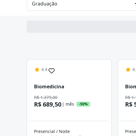
4.4
4
Biomedicina
Bio
R$ 1.379,00
R$ 1.
R$ 689,50
R$ 
| mês
-50%
Presencial / Noite
Prese