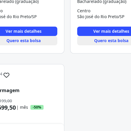
arelado (graduação)
Bacharelado (graduação)
ro
Centro
osé do Rio Preto/SP
São José do Rio Preto/SP
Ver mais detalhes
Ver mais detalhes
Quero esta bolsa
Quero esta bolsa
.4
ermagem
199,00
599,50
| mês
-50%