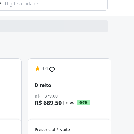
4.4
Direito
R$ 1.379,00
R$ 689,50
| mês
-50%
Presencial / Noite