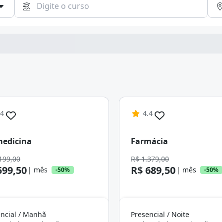
Continuar
.4
4.4
medicina
Farmácia
199,00
R$ 1.379,00
599,50
R$ 689,50
| mês
| mês
-50%
-50%
ncial / Manhã
Presencial / Noite