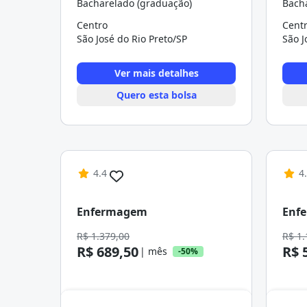
Bacharelado (graduação)
Bach
Centro
Cent
São José do Rio Preto/SP
São J
Ver mais detalhes
Quero esta bolsa
4.4
4
Enfermagem
Enf
R$ 1.379,00
R$ 1.
R$ 689,50
R$ 
| mês
-50%