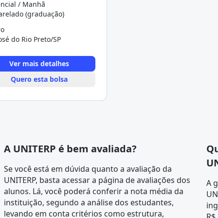
ncial / Manhã
arelado (graduação)
ro
osé do Rio Preto/SP
Ver mais detalhes
Quero esta bolsa
A UNITERP é bem avaliada?
Qu
U
Se você está em dúvida quanto a avaliação da
UNITERP, basta acessar a página de
avaliações dos
A 
alunos
. Lá, você poderá conferir a nota média da
UN
instituição, segundo a análise dos estudantes,
in
levando em conta critérios como estrutura,
R$ 