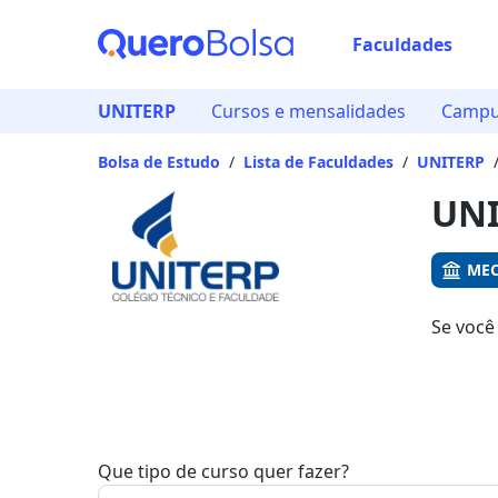
Faculdades
Já
UNITERP
Cursos e mensalidades
Campu
Vam
Bolsa de Estudo
/
Lista de Faculdades
/
UNITERP
UNI
MEC
Se você
Aqui, v
Que tipo de curso quer fazer?