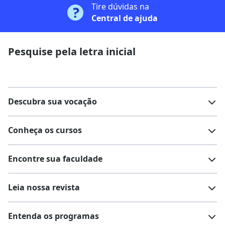
Tire dúvidas na
Central de ajuda
Pesquise pela letra inicial
Descubra sua vocação
Conheça os cursos
Teste vocacional
Lista de profissões
Encontre sua faculdade
Salários na sua região
Lista de cursos
Cursos de graduação
Leia nossa revista
Cursos de pós-graduação
Cursos livres
Lista de faculdades
Faculdades na sua cidade
Entenda os programas
Cursos técnicos
Cursos a distância (EaD)
Comunidade Quero