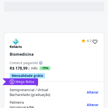
4.2
Biomedicina
Comece pagando
R$ 178,99
| mês
-79%
Mensalidade grátis
Mega Bolsa
Semipresencial / Virtual
Alterar
Bacharelado (graduação)
Palmeira
Alterar
Jaguaquara/BA