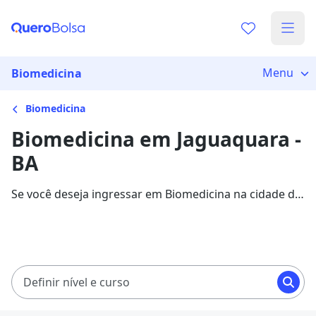
Menu
Biomedicina
Biomedicina
Biomedicina em Jaguaquara -
BA
Se você deseja ingressar em Biomedicina na cidade de
Jaguaquara, veja 279 cursos com mensalidades entre
R$ 99,90 e R$ 337,81, e garanta sua bolsa de estudo
com 82% de desconto!
Definir nível e curso