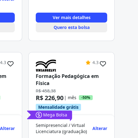
Ver mais detalhes
Quero esta bolsa
4.3
4.3
 em
Formação Pedagógica em
Física
R$ 458,38
R$ 226,90
| mês
-50%
Mensalidade grátis
Mega Bolsa
Semipresencial / Virtual
Alterar
Alterar
Licenciatura (graduação)