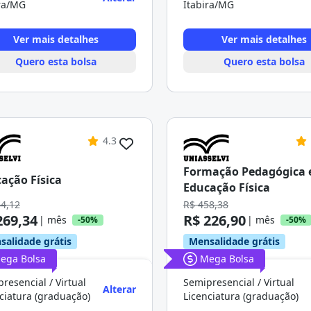
ira/MG
Itabira/MG
Ver mais detalhes
Ver mais detalhes
Quero esta bolsa
Quero esta bolsa
4.3
Formação Pedagógica
ação Física
Educação Física
44,12
R$ 458,38
269,34
R$ 226,90
| mês
| mês
-50%
-50%
salidade grátis
Mensalidade grátis
ega Bolsa
Mega Bolsa
resencial / Virtual
Semipresencial / Virtual
Alterar
ciatura (graduação)
Licenciatura (graduação)