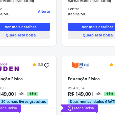
arelado (graduação)
Bacharelado (graduação)
ro
Centro
Alterar
ira/MG
Itabira/MG
Ver mais detalhes
Ver mais detalhes
Quero esta bolsa
Quero esta bolsa
3.8
ação Física
Educação Física
98,00
R$ 428,34
149,00
R$ 149,00
| mês
| mês
-63%
-65%
 30 cursos livres gratuitos
Duas mensalidades GRÁT
ega Bolsa
Mega Bolsa