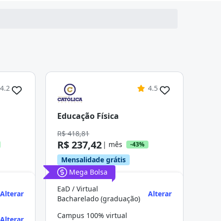
4.2
4.5
Educação Física
R$ 418,81
R$ 237,42
| mês
-43%
Mensalidade grátis
Mega Bolsa
EaD / Virtual
Alterar
Alterar
Bacharelado (graduação)
Campus 100% virtual
Alterar