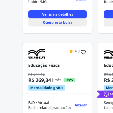
Itabira/MG
Itab
Ver mais detalhes
Quero esta bolsa
4.3
Educação Física
Educ
R$ 544,12
R$ 5
R$ 269,34
R$ 
| mês
-50%
Mensalidade grátis
Men
M
EaD / Virtual
Semip
Alterar
Bacharelado (graduação)
Licen