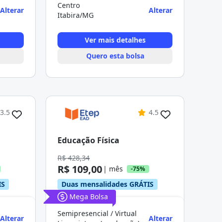
Centro
Alterar
Alterar
Itabira/MG
Ver mais detalhes
Quero esta bolsa
3.5
4.5
Educação Física
R$ 428,34
R$ 109,00
| mês
-75%
IS
Duas mensalidades GRÁTIS
Mega Bolsa
Semipresencial / Virtual
Alterar
Alterar