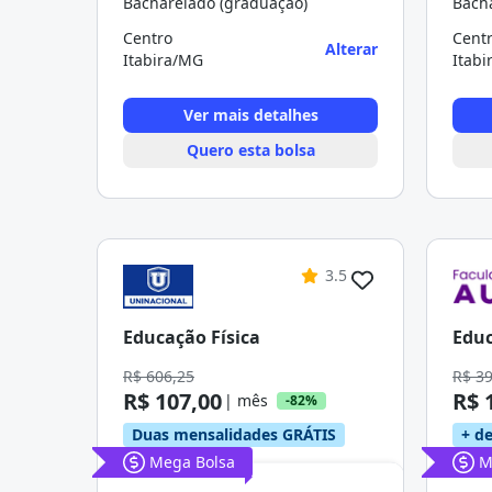
Bacharelado (graduação)
Bach
Centro
Cent
Alterar
Itabira/MG
Itab
Ver mais detalhes
Quero esta bolsa
3.5
Educação Física
Educ
R$ 606,25
R$ 3
R$ 107,00
R$ 
| mês
-82%
Duas mensalidades GRÁTIS
+ de
Mega Bolsa
M