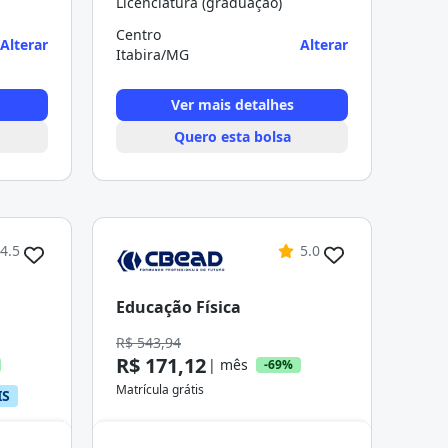
Licenciatura (graduação)
Centro
Alterar
Alterar
Itabira/MG
Ver mais detalhes
Quero esta bolsa
4.5
5.0
Educação Física
R$ 543,94
R$ 171,12
| mês
-69%
Matrícula grátis
IS