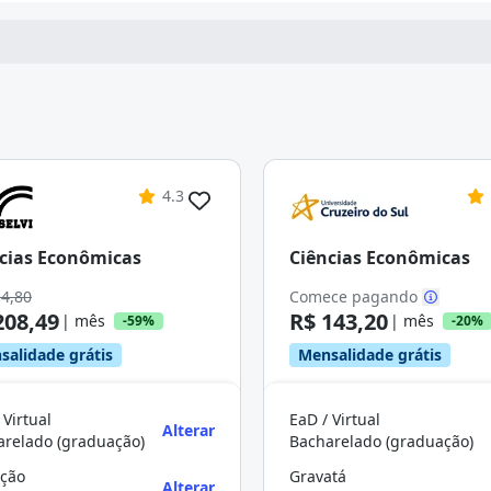
4.3
cias Econômicas
Ciências Econômicas
14,80
Comece pagando
208,49
R$ 143,20
| mês
| mês
-59%
-20%
salidade grátis
Mensalidade grátis
 Virtual
EaD / Virtual
Alterar
arelado (graduação)
Bacharelado (graduação)
ção
Gravatá
Alterar