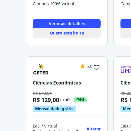
Campus 100% virtual
Camp
Ver mais detalhes
Quero esta bolsa
5.0
Ciências Econômicas
Ciên
R$ 543,94
R$ 2
R$ 129,00
R$ 
| mês
-76%
Mensalidade grátis
Men
EaD / Virtual
EaD /
Alterar