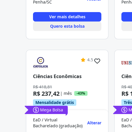
Penha/SC
Penh
Ver mais detalhes
Quero esta bolsa
4.5
Ciências Econômicas
Ciên
R$ 418,81
R$ 4
R$ 237,42
R$ 
| mês
-43%
Mensalidade grátis
Trê
Mega Bolsa
M
EaD / Virtual
EaD /
Alterar
Bacharelado (graduação)
Bach