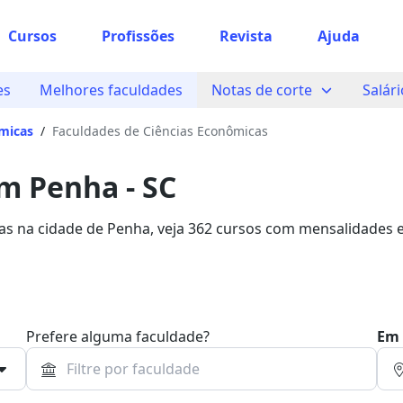
Cursos
Profissões
Revista
Ajuda
es
Melhores faculdades
Notas de corte
Salári
micas
/
Faculdades de Ciências Econômicas
m Penha - SC
as na cidade de Penha, veja 362 cursos com mensalidades 
studo com 85% de desconto!
Prefere alguma faculdade?
Em 