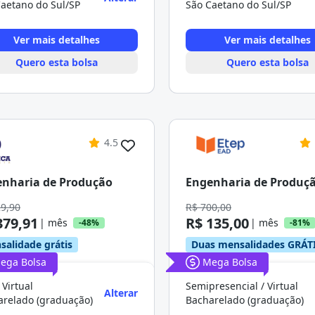
aetano do Sul/SP
São Caetano do Sul/SP
Ver mais detalhes
Ver mais detalhes
Quero esta bolsa
Quero esta bolsa
4.5
nharia de Produção
Engenharia de Produç
29,90
R$ 700,00
379,91
R$ 135,00
| mês
| mês
-48%
-81%
salidade grátis
Duas mensalidades GRÁT
ega Bolsa
Mega Bolsa
 Virtual
Semipresencial / Virtual
Alterar
arelado (graduação)
Bacharelado (graduação)