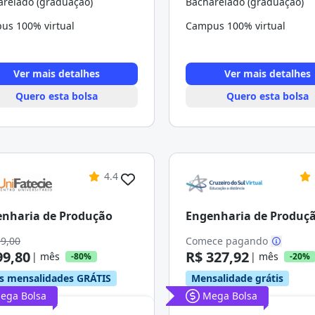
arelado (graduação)
Bacharelado (graduação)
us 100% virtual
Campus 100% virtual
Ver mais detalhes
Ver mais detalhes
Quero esta bolsa
Quero esta bolsa
4.4
nharia de Produção
Engenharia de Produç
99,00
Comece pagando
99,80
R$ 327,92
| mês
| mês
-80%
-20%
s mensalidades GRÁTIS
Mensalidade grátis
ega Bolsa
Mega Bolsa