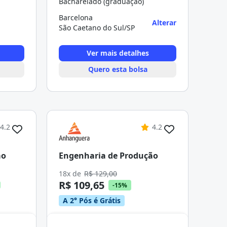
Bacharelado (graduação)
Barcelona
Alterar
São Caetano do Sul/SP
Ver mais detalhes
Quero esta bolsa
4.2
4.2
ão
Engenharia de Produção
18x de
R$ 129,00
R$ 109,65
-15%
A 2° Pós é Grátis