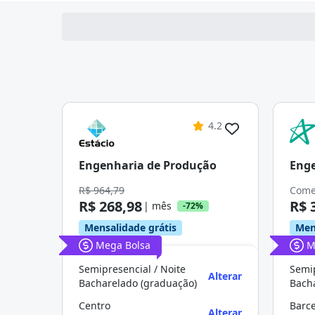
4.2
Engenharia de Produção
Enge
R$ 964,79
Come
R$ 268,98
R$ 
| mês
-72%
Mensalidade grátis
Men
Mega Bolsa
M
Semipresencial / Noite
Semip
Alterar
Bacharelado (graduação)
Bach
Centro
Barc
Alterar