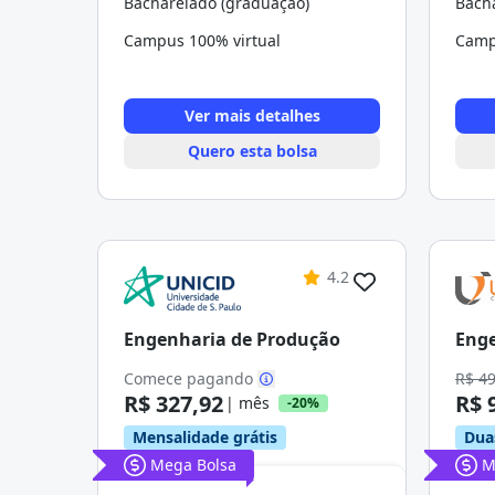
Bacharelado (graduação)
Bach
Campus 100% virtual
Camp
Ver mais detalhes
Quero esta bolsa
4.2
Engenharia de Produção
Enge
Comece pagando
R$ 4
R$ 327,92
R$ 
| mês
-20%
Mensalidade grátis
Dua
Mega Bolsa
M