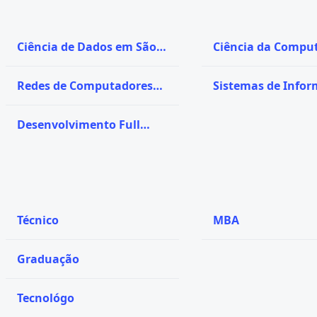
Ciência de Dados em São
Ciência da Compu
Caetano do Sul - SP
em São Caetano do
SP
Redes de Computadores
Sistemas de Info
em São Caetano do Sul -
em São Caetano do
SP
SP
Desenvolvimento Full
Stack em São Caetano do
Sul - SP
Técnico
MBA
Graduação
Tecnológo