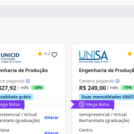
4.2
nharia de Produção
Engenharia de Produç
ce pagando
Comece pagando
327,92
R$ 249,00
| mês
| mês
-20%
-75%
salidade grátis
Duas mensalidades GRÁT
ega Bolsa
Mega Bolsa
resencial / Virtual
Semipresencial / Virtual
Alterar
arelado (graduação)
Bacharelado (graduação)
elona
Centro
Alterar