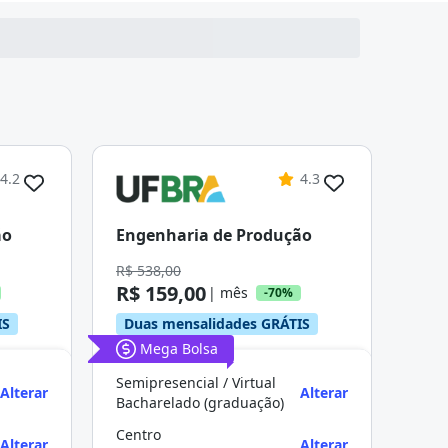
4.2
4.3
ão
Engenharia de Produção
R$ 538,00
R$ 159,00
| mês
-70%
IS
Duas mensalidades GRÁTIS
Mega Bolsa
Semipresencial / Virtual
Alterar
Alterar
Bacharelado (graduação)
Centro
Alterar
Alterar