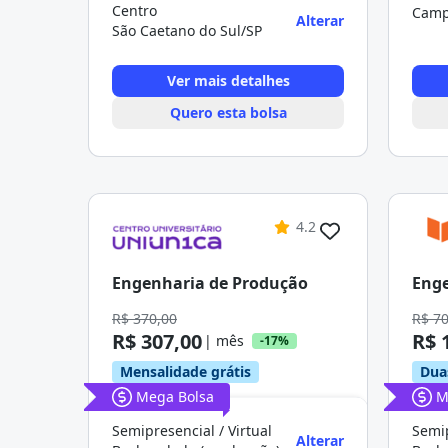
Centro
Camp
Alterar
São Caetano do Sul/SP
Ver mais detalhes
Quero esta bolsa
4.2
Engenharia de Produção
Enge
R$ 370,00
R$ 7
R$ 307,00
R$ 
| mês
-17%
Mensalidade grátis
Dua
Mega Bolsa
M
Semipresencial / Virtual
Semip
Alterar