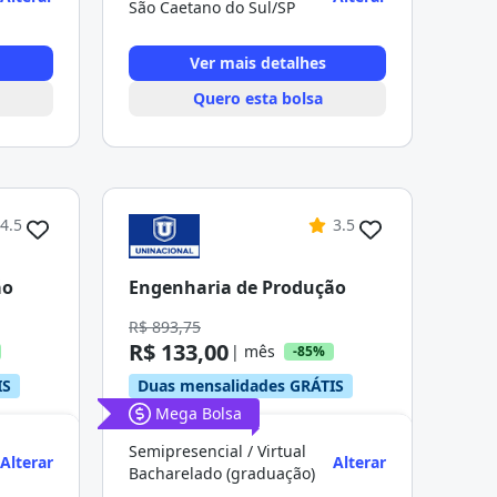
São Caetano do Sul/SP
Ver mais detalhes
Quero esta bolsa
4.5
3.5
ão
Engenharia de Produção
R$ 893,75
R$ 133,00
| mês
-85%
IS
Duas mensalidades GRÁTIS
Mega Bolsa
Semipresencial / Virtual
Alterar
Alterar
Bacharelado (graduação)