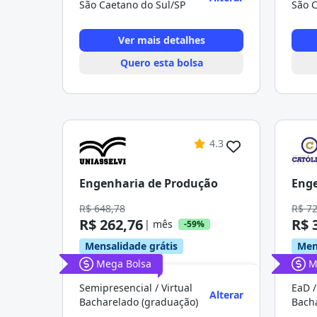
São Caetano do Sul/SP
São C
Ver mais detalhes
Quero esta bolsa
4.3
Engenharia de Produção
Enge
R$ 648,78
R$ 7
R$ 262,76
R$ 
| mês
-59%
Mensalidade grátis
Men
Mega Bolsa
M
Semipresencial / Virtual
EaD /
Alterar
Bacharelado (graduação)
Bach