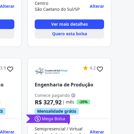
Centro
Alterar
Alterar
São Caetano do Sul/SP
Ver mais detalhes
Quero esta bolsa
3.5
4.2
ão
Engenharia de Produção
Comece pagando
R$ 327,92
| mês
-20%
IS
Mensalidade grátis
Mega Bolsa
Semipresencial / Virtual
Alterar
Alterar