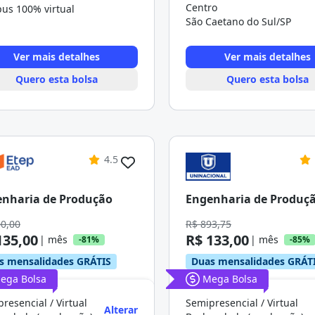
Centro
us 100% virtual
São Caetano do Sul/SP
Ver mais detalhes
Ver mais detalhes
Quero esta bolsa
Quero esta bolsa
4.5
nharia de Produção
Engenharia de Produç
00,00
R$ 893,75
135,00
R$ 133,00
| mês
| mês
-81%
-85%
s mensalidades GRÁTIS
Duas mensalidades GRÁT
ega Bolsa
Mega Bolsa
resencial / Virtual
Semipresencial / Virtual
Alterar