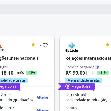
4.2
ções Internacionais
Relações Internacionai
08,89
Comece pagando
118,10
R$ 99,00
| mês
| mês
-43%
-81%
salidade grátis
Mensalidade grátis
ega Bolsa
Mega Bolsa
 Virtual
EaD / Virtual
Alterar
arelado (graduação)
Bacharelado (graduação)
ldo Cruz
Centro
Alterar