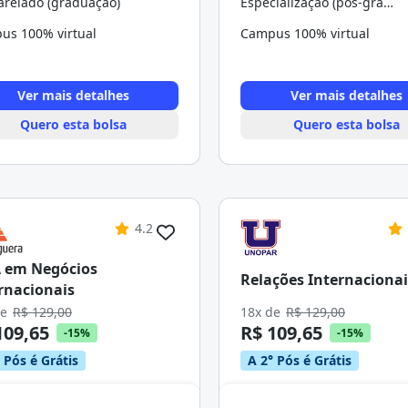
arelado (graduação)
Especialização (pós-graduação)
us 100% virtual
Campus 100% virtual
Ver mais detalhes
Ver mais detalhes
Quero esta bolsa
Quero esta bolsa
4.2
 em Negócios
Relações Internacionai
rnacionais
de
R$ 129,00
18x de
R$ 129,00
109,65
R$ 109,65
-15%
-15%
 Pós é Grátis
A 2° Pós é Grátis