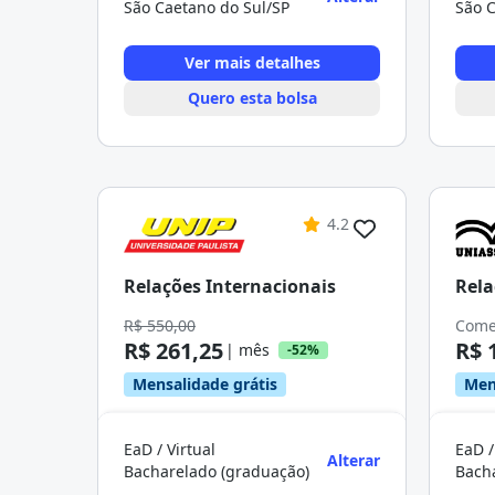
São Caetano do Sul/SP
São C
Ver mais detalhes
Quero esta bolsa
4.2
Relações Internacionais
Rela
R$ 550,00
Come
R$ 261,25
R$ 
| mês
-52%
Mensalidade grátis
Men
EaD / Virtual
EaD /
Alterar
Bacharelado (graduação)
Bach