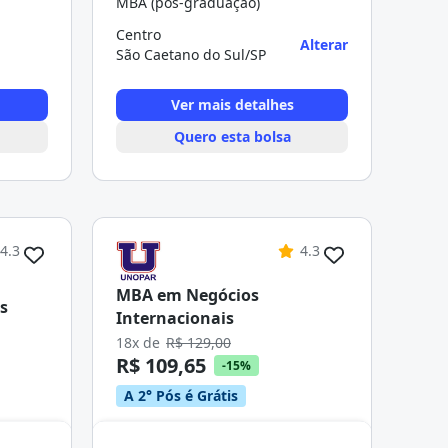
MBA (pós-graduação)
Centro
Alterar
São Caetano do Sul/SP
Ver mais detalhes
Quero esta bolsa
4.3
4.3
MBA em Negócios
s
Internacionais
18x de
R$ 129,00
R$ 109,65
-15%
A 2° Pós é Grátis