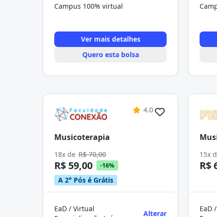
Campus 100% virtual
Camp
Ver mais detalhes
Quero esta bolsa
4.0
Musicoterapia
Musi
18x de
R$ 70,00
15x 
R$ 59,00
R$ 
-16%
A 2° Pós é Grátis
EaD / Virtual
EaD /
Alterar