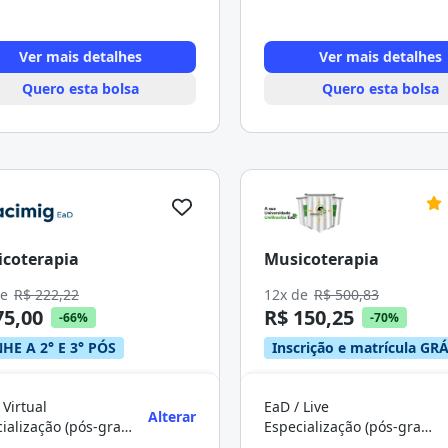
Ver mais detalhes
Ver mais detalhes
Quero esta bolsa
Quero esta bolsa
coterapia
Musicoterapia
de
R$ 222,22
12x de
R$ 500,83
75,00
R$ 150,25
-66%
-70%
HE A 2° E 3° PÓS
Inscrição e matrícula GRÁ
 Virtual
EaD / Live
Alterar
Especialização (pós-graduação)
Especialização (pós-graduação)