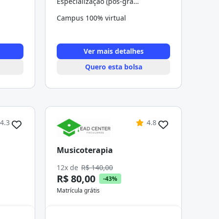
Especialização (pós-graduação)
Campus 100% virtual
Ver mais detalhes
Quero esta bolsa
4.3
4.8
Musicoterapia
12x de
R$ 140,00
R$ 80,00
-43%
Matrícula grátis