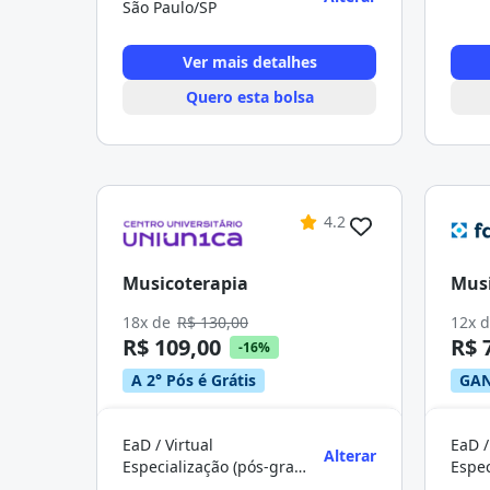
São Paulo/SP
Ver mais detalhes
Quero esta bolsa
4.2
Musicoterapia
Musi
18x de
R$ 130,00
12x 
R$ 109,00
R$ 
-16%
A 2° Pós é Grátis
GAN
EaD / Virtual
EaD /
Alterar
Especialização (pós-graduação)