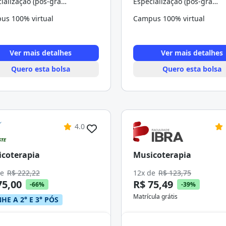
Especialização (pós-graduação)
Especialização (pós-graduação)
us 100% virtual
Campus 100% virtual
Ver mais detalhes
Ver mais detalhes
Quero esta bolsa
Quero esta bolsa
4.0
coterapia
Musicoterapia
de
R$ 222,22
12x de
R$ 123,75
75,00
R$ 75,49
-66%
-39%
Matrícula grátis
HE A 2° E 3° PÓS