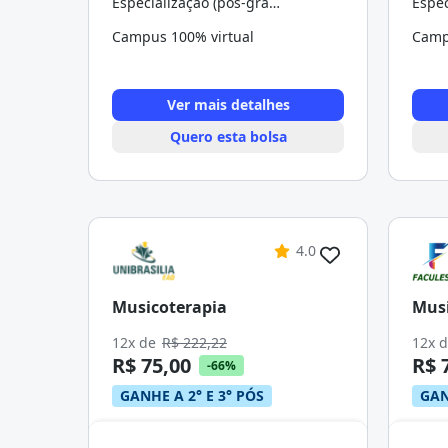
Especialização (pós-graduação)
Campus 100% virtual
Camp
Ver mais detalhes
Quero esta bolsa
4.0
Musicoterapia
Musi
12x de
R$ 222,22
12x 
R$ 75,00
R$ 
-66%
GANHE A 2° E 3° PÓS
GAN