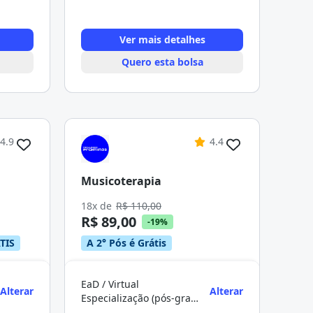
Ver mais detalhes
Quero esta bolsa
4.9
4.4
Musicoterapia
18x de
R$ 110,00
R$ 89,00
-19%
TIS
A 2° Pós é Grátis
EaD / Virtual
Alterar
Alterar
Especialização (pós-graduação)