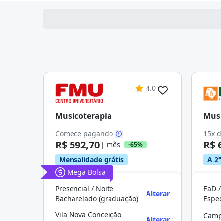
4.0
Musicoterapia
Musi
Comece pagando
15x 
R$ 592,70
R$ 
| mês
-65%
Mensalidade grátis
A 2°
Mega Bolsa
Presencial / Noite
EaD /
Alterar
Bacharelado (graduação)
Vila Nova Conceição
Camp
Alterar