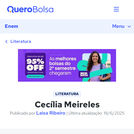
1) Introdução
2) Quem foi Cecília Meireles?
3) Poesia intimista
Enem
Menu
4) Obras
5) A bailarina
Literatura
6) Conclusão
7) Exercícios
LITERATURA
Cecília Meireles
Laisa Ribeiro
Publicado por
| Última atualização: 19/6/2025