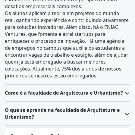
desafios empresariais complexos.
Os alunos aplicam a teoria em projetos do mundo
real, ganhando experiência e contribuindo ativamente
para soluções inovadoras. Além disso, há o ENIAC
Ventures, que fomenta e atrai startups para
enriquecer o processo de inovação. Há uma agência
de empregos no campus que auxilia os estudantes a
encontrar vagas de trabalho e estágio, além de ajudar
quem já está empregado a buscar melhores
colocações. Atualmente, 75% dos alunos de nossos
primeiros semestres estão empregados.
Como é a faculdade de Arquitetura e Urbanismo?
O
curso de Arquitetura e Urbanismo
é uma graduação
O que se aprende na faculdade de Arquitetura e
de bacharelado com duração média de quatro/cinco
Urbanismo?
anos. Ele forma profissionais capacitados para
projetar e planejar espaços construídos e urbanos,
A área de Arquitetura e Urbanismo é multidisciplinar e