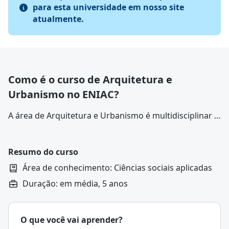
para esta universidade em nosso site
atualmente.
Como é o curso de Arquitetura e
Urbanismo no ENIAC?
A área de Arquitetura e Urbanismo é multidisciplinar e
envolve o estudo, planejamento e execução de
espaços que atendam às necessidades humanas de
moradia, trabalho, lazer e convivência.
Resumo do curso
Área de conhecimento: Ciências sociais aplicadas
Duração: em média, 5 anos
O que você vai aprender?