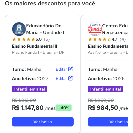
Os maiores descontos para você
Educandário De
Centro Educa
Maria - Unidade I
Renascença
5.0
(5)
4.7
(4)
Ensino Fundamental II
Ensino Fundamental II
Riacho Fundo I - Brasília - DF
Asa Norte - Brasília - DF
Turno:
Manhã
Turno:
Manhã
Editar
Ano letivo:
2027
Ano letivo:
2026
Editar
Infantil em alta!
Infantil em alta!
R$ 1.913,00
R$ 1.969,00
R$ 1.147,80
R$ 984,50
/mês
/mês
- 40%
Ver bolsa
Ver bolsa