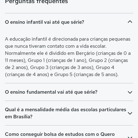
Perguntas frequentes
O ensino infantil vai até que série?
A educação infantil é direcionada para crianças pequenas
que nunca tiveram contato com a vida escolar.
Normalmente ele é dividido em Berçário (crianças de 0 a
11 meses), Grupo 1 (crianças de 1 ano), Grupo 2 (crianças
de 2 anos), Grupo 3 (crianças de 3 anos), Grupo 4
(crianças de 4 anos) e Grupo 5 (crianças de 5 anos).
O ensino fundamental vai até que série?
O Ensino Fundamental é separado em Ensino
Qual é a mensalidade média das escolas particulares
Fundamental I (turmas do 1º ao 5º ano) e Ensino
em Brasília?
Fundamental II (turmas do 6º ao 9º ano). O Fundamental I
é voltado para crianças de 6 a 10 anos, já o Fundamental II
A mensalidade mais barata em Brasília é de R$ 313,80 e a
Como conseguir bolsa de estudos com o Quero
é para crianças de 11 a 14 anos.