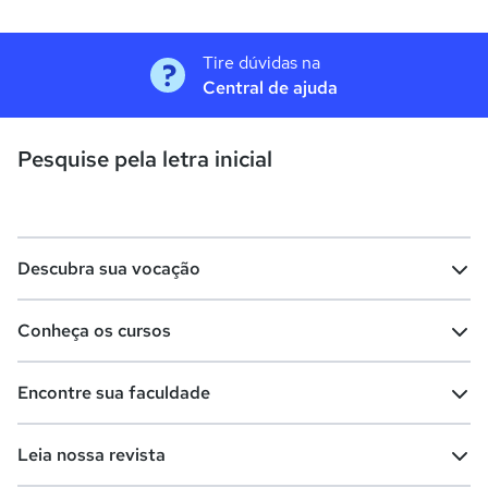
Tire dúvidas na
Central de ajuda
Pesquise pela letra inicial
Descubra sua vocação
Conheça os cursos
Teste vocacional
Lista de profissões
Encontre sua faculdade
Salários na sua região
Lista de cursos
Cursos de graduação
Leia nossa revista
Cursos de pós-graduação
Cursos livres
Lista de faculdades
Faculdades na sua cidade