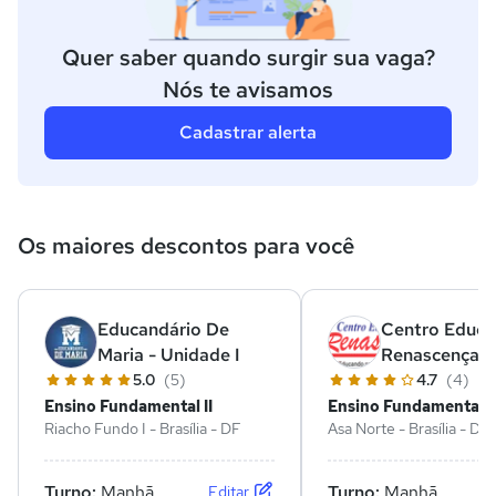
Quer saber quando surgir sua vaga?
Nós te avisamos
Cadastrar alerta
Os maiores descontos para você
Educandário De
Centro Educa
Maria - Unidade I
Renascença
5.0
(5)
4.7
(4)
Ensino Fundamental II
Ensino Fundamental II
Riacho Fundo I - Brasília - DF
Asa Norte - Brasília - DF
Turno:
Manhã
Turno:
Manhã
Editar