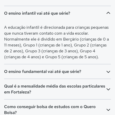
O ensino infantil vai até que série?
A educação infantil é direcionada para crianças pequenas
que nunca tiveram contato com a vida escolar.
Normalmente ele é dividido em Berçário (crianças de 0 a
11 meses), Grupo 1 (crianças de 1 ano), Grupo 2 (crianças
de 2 anos), Grupo 3 (crianças de 3 anos), Grupo 4
(crianças de 4 anos) e Grupo 5 (crianças de 5 anos).
O ensino fundamental vai até que série?
O Ensino Fundamental é separado em Ensino
Qual é a mensalidade média das escolas particulares
Fundamental I (turmas do 1º ao 5º ano) e Ensino
em Fortaleza?
Fundamental II (turmas do 6º ao 9º ano). O Fundamental I
é voltado para crianças de 6 a 10 anos, já o Fundamental II
A mensalidade mais barata em Fortaleza é de R$ 140,00 e
Como conseguir bolsa de estudos com o Quero
é para crianças de 11 a 14 anos.
a mensalidade mais cara pode chegar a R$ 1.792,56.
Bolsa?