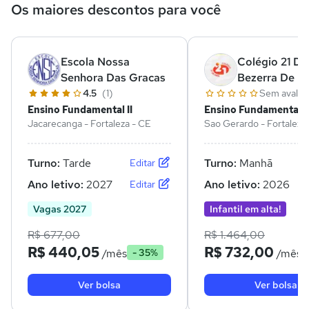
Os maiores descontos para você
Escola Nossa
Colégio 21 De 
Senhora Das Gracas
Bezerra De M
4.5
(1)
Sem avalia
Ensino Fundamental II
Ensino Fundamental II
Jacarecanga - Fortaleza - CE
Sao Gerardo - Fortaleza
Turno:
Tarde
Turno:
Manhã
Editar
Ano letivo:
2027
Ano letivo:
2026
Editar
Vagas 2027
Infantil em alta!
R$ 677,00
R$ 1.464,00
R$ 440,05
R$ 732,00
/mês
/mês
- 35%
Ver bolsa
Ver bolsa