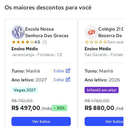
Os maiores descontos para você
Escola Nossa
Colégio 21 De 
Senhora Das Gracas
Bezerra De M
4.5
(1)
Sem avalia
Ensino Médio
Ensino Médio
Jacarecanga - Fortaleza - CE
Sao Gerardo - Fortaleza
Turno:
Manhã
Turno:
Manhã
Editar
Ano letivo:
2027
Ano letivo:
2026
Editar
Vagas 2027
Infantil em alta!
R$ 710,00
R$ 1.760,00
R$ 497,00
R$ 880,00
/mês
/mês
- 30%
Ver bolsa
Ver bolsa