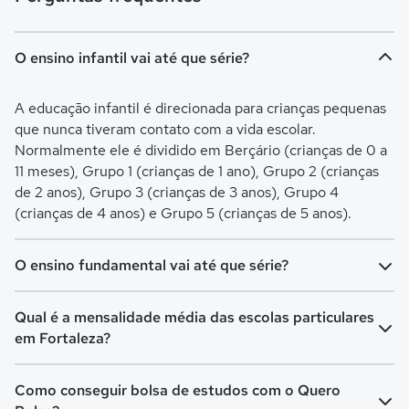
O ensino infantil vai até que série?
A educação infantil é direcionada para crianças pequenas
que nunca tiveram contato com a vida escolar.
Normalmente ele é dividido em Berçário (crianças de 0 a
11 meses), Grupo 1 (crianças de 1 ano), Grupo 2 (crianças
de 2 anos), Grupo 3 (crianças de 3 anos), Grupo 4
(crianças de 4 anos) e Grupo 5 (crianças de 5 anos).
O ensino fundamental vai até que série?
O Ensino Fundamental é separado em Ensino
Qual é a mensalidade média das escolas particulares
Fundamental I (turmas do 1º ao 5º ano) e Ensino
em Fortaleza?
Fundamental II (turmas do 6º ao 9º ano). O Fundamental I
é voltado para crianças de 6 a 10 anos, já o Fundamental II
A mensalidade mais barata em Fortaleza é de R$ 140,00 e
Como conseguir bolsa de estudos com o Quero
é para crianças de 11 a 14 anos.