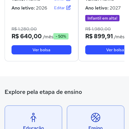
Ano letivo:
2026
Ano letivo:
2027
Editar
Infantil em alta!
R$ 1.280,00
R$ 1.980,00
R$ 640,00
R$ 899,91
/mês
/mês
- 50%
-
Ver bolsa
Ver bolsa
Explore pela etapa de ensino
Educação
Ensino