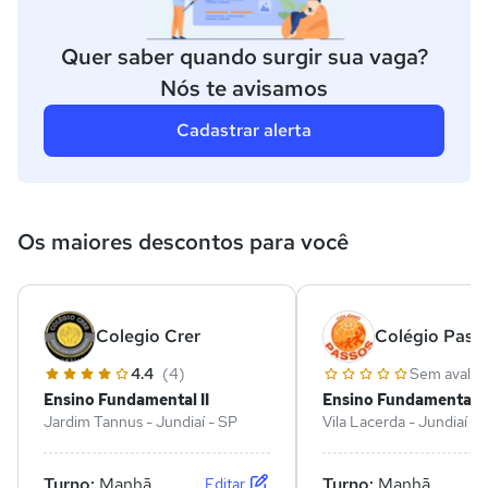
Quer saber quando surgir sua vaga?
Nós te avisamos
Cadastrar alerta
Os maiores descontos para você
Colegio Crer
Colégio Pass
4.4
(4)
Sem avalia
Ensino Fundamental II
Ensino Fundamental II
Jardim Tannus - Jundiaí - SP
Vila Lacerda - Jundiaí - 
Turno:
Manhã
Turno:
Manhã
Editar