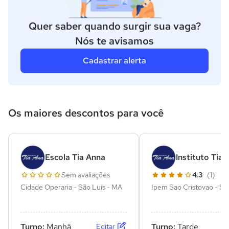
Quer saber quando surgir sua vaga?
Nós te avisamos
Cadastrar alerta
Os maiores descontos para você
Escola Tia Anna
Instituto Tia
Sem avaliações
4.3
(1)
Cidade Operaria - São Luís - MA
Ipem Sao Cristovao - São
MA
Turno:
Manhã
Turno:
Tarde
Editar