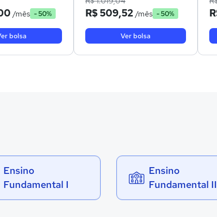
R$ 1.019,04
R
00
R$ 509,52
R
/mês
/mês
- 50%
- 50%
er bolsa
Ver bolsa
Ensino
Ensino
Fundamental I
Fundamental II