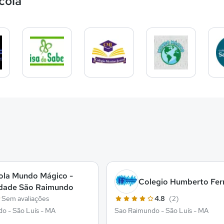
cola
ola Mundo Mágico -
Colegio Humberto Ferr
dade São Raimundo
Sem avaliações
4.8
(2)
o - São Luís - MA
Sao Raimundo - São Luís - MA