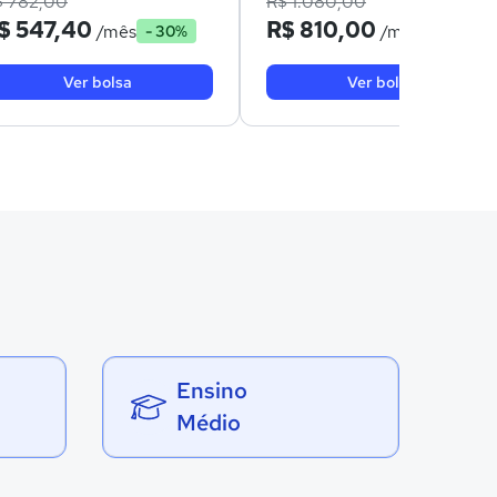
$ 782,00
R$ 1.080,00
$ 547,40
R$ 810,00
/mês
/mês
- 30%
- 25%
Ver bolsa
Ver bolsa
Ensino
Médio