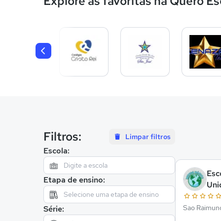
Explore as favoritas na Quero Es
Filtros:
Limpar filtros
Escola:
Esc
Etapa de ensino:
Uni
Sao Raimund
Série: