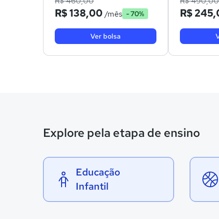
R$ 460,00
R$ 490,00
R$ 138,00
R$ 245,
/mês
- 70%
Ver bolsa
V
Explore pela etapa de ensino
Educação
Infantil