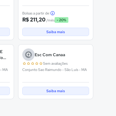
Bolsas a partir de:
R$ 211,20
- 20%
/mês
Saiba mais
 E
Esc Com Canaa
do
Sem avaliações
 - MA
Conjunto Sao Raimundo - São Luís - MA
Saiba mais