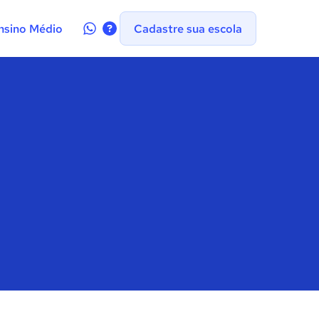
Contate-
nsino Médio
Cadastre sua escola
nos
no
WhatsApp