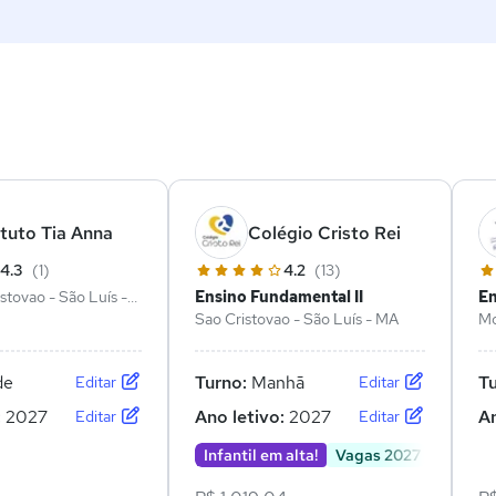
ê
ituto Tia Anna
Colégio Cristo Rei
4.3
(1)
4.2
(13)
stovao - São Luís -
Ensino Fundamental II
En
Sao Cristovao - São Luís - MA
Mo
de
Turno:
Manhã
T
Editar
Editar
:
2027
Ano letivo:
2027
An
Editar
Editar
Infantil em alta!
Vagas 2027