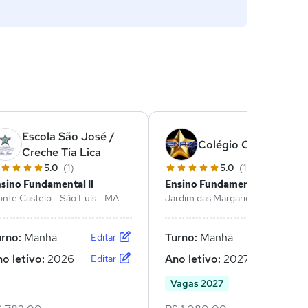
Escola São José /
Colégio Cenaza
Creche Tia Lica
5.0
(1)
5.0
(1)
sino Fundamental II
Ensino Fundamental II
nte Castelo - São Luís - MA
Jardim das Margaridas - São Luís
- MA
urno:
Manhã
Turno:
Manhã
Editar
Editar
o letivo:
2026
Ano letivo:
2027
Editar
Editar
Vagas 2027