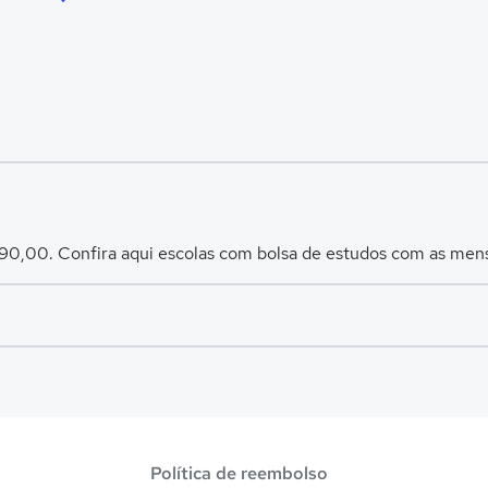
 90,00. Confira aqui escolas com bolsa de estudos com as men
es avaliadas em
São Luís
.
Política de reembolso