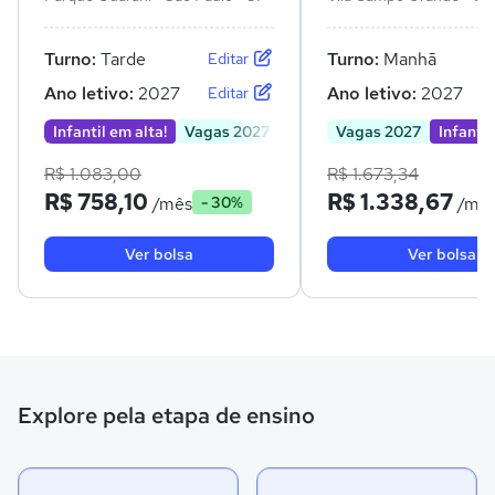
SP
Turno:
Tarde
Turno:
Manhã
Editar
Ano letivo:
2027
Ano letivo:
2027
Editar
Infantil em alta!
Vagas 2027
Vagas 2027
Infantil
R$ 1.083,00
R$ 1.673,34
R$ 758,10
R$ 1.338,67
/mês
/mê
- 30%
Ver bolsa
Ver bolsa
Explore pela etapa de ensino