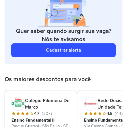
Quer saber quando surgir sua vaga?
Nós te avisamos
Cadastrar alerta
Os maiores descontos para você
Colégio Filomena De
Rede Decisão
Marco
Unidade Terr
4.7
(207)
4.5
(44)
Ensino Fundamental II
Ensino Fundamental II
Parque Guarani - São Paulo - SP
Vila Campo Grande - São