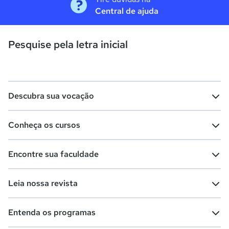
Central de ajuda
Pesquise pela letra inicial
Descubra sua vocação
Conheça os cursos
Teste vocacional
Lista de profissões
Encontre sua faculdade
Salários na sua região
Lista de cursos
Cursos de graduação
Leia nossa revista
Cursos de pós-graduação
Cursos livres
Lista de faculdades
Faculdades na sua cidade
Entenda os programas
Cursos técnicos
Cursos a distância (EaD)
Comunidade Quero
Vestibular e Enem
Dicas e curiosidades