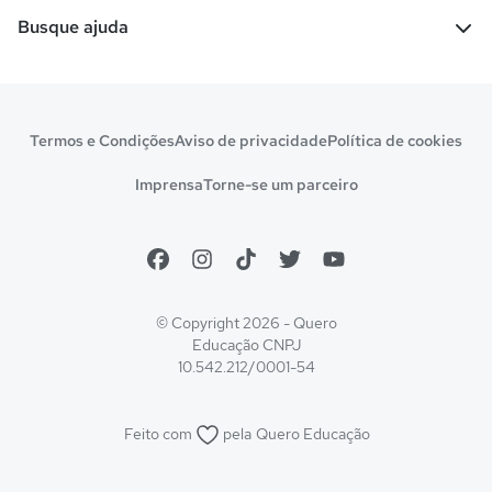
Escolas
Cursos gratuitos
Busque ajuda
Profissões
Pós-graduação
Notas de corte
Enem
Idiomas
Cursos técnicos
Manual do Enem
Sisu
Sobre o Quero Bolsa
Primeiros passos
Termos e Condições
Aviso de privacidade
Política de cookies
Escolas
Prouni
Fies
Reembolso e cancelamento
Financeiro e regras
Imprensa
Torne-se um parceiro
Pronatec
Sisutec
Atendimento e suporte
Matrícula e validação
Encceja
Vs Mais Estudo/Neora
Educa Brasil
© Copyright 2026 - Quero
Educação
CNPJ
10.542.212/0001-54
Feito com
pela
Quero Educação