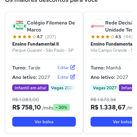
Colégio Filomena De
Rede Decisão
Marco
Unidade Terr
4.7
(207)
4.5
(44)
Ensino Fundamental II
Ensino Fundamental II
Parque Guarani - São Paulo - SP
Vila Campo Grande - São
SP
Turno:
Tarde
Turno:
Manhã
Editar
Ano letivo:
2027
Ano letivo:
2027
Editar
Infantil em alta!
Vagas 2027
Vagas 2027
Infantil
R$ 1.083,00
R$ 1.673,34
R$ 758,10
R$ 1.338,67
/mês
/mê
- 30%
Ver bolsa
Ver bolsa