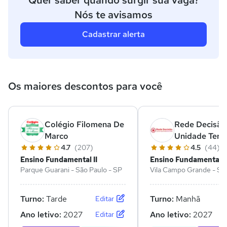
Nós te avisamos
Cadastrar alerta
Os maiores descontos para você
Colégio Filomena De
Rede Decisão
Marco
Unidade Terr
4.7
(207)
4.5
(44)
Ensino Fundamental II
Ensino Fundamental II
Parque Guarani - São Paulo - SP
Vila Campo Grande - São
SP
Turno:
Tarde
Turno:
Manhã
Editar
Ano letivo:
2027
Ano letivo:
2027
Editar