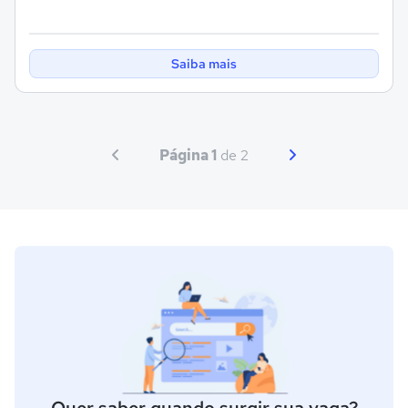
Saiba mais
Página 1
de 2
Quer saber quando surgir sua vaga?