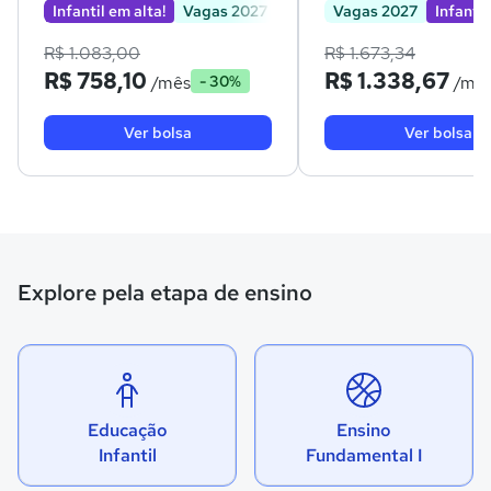
Infantil em alta!
Vagas 2027
Vagas 2027
Infantil
R$ 1.083,00
R$ 1.673,34
R$ 758,10
R$ 1.338,67
/mês
/mê
- 30%
Ver bolsa
Ver bolsa
Explore pela etapa de ensino
Educação
Ensino
Infantil
Fundamental I