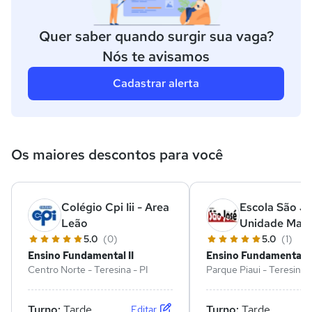
Quer saber quando surgir sua vaga?
Nós te avisamos
Cadastrar alerta
Os maiores descontos para você
Colégio Cpi Iii - Area
Escola São Jo
Leão
Unidade Matr
5.0
(0)
5.0
(1)
Ensino Fundamental II
Ensino Fundamental II
Centro Norte - Teresina - PI
Parque Piaui - Teresina -
Turno:
Tarde
Turno:
Tarde
Editar