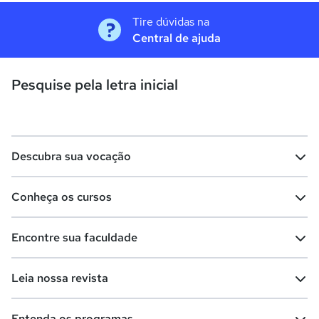
Tire dúvidas na
Central de ajuda
Pesquise pela letra inicial
Descubra sua vocação
Conheça os cursos
Teste vocacional
Lista de profissões
Encontre sua faculdade
Salários na sua região
Lista de cursos
Cursos de graduação
Leia nossa revista
Cursos de pós-graduação
Cursos livres
Lista de faculdades
Faculdades na sua cidade
Entenda os programas