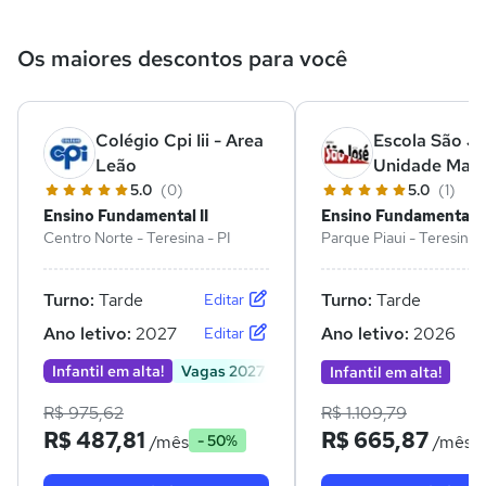
Os maiores descontos para você
Colégio Cpi Iii - Area
Escola São Jo
Leão
Unidade Matr
5.0
(0)
5.0
(1)
Ensino Fundamental II
Ensino Fundamental II
Centro Norte - Teresina - PI
Parque Piaui - Teresina -
Turno:
Tarde
Turno:
Tarde
Editar
Ano letivo:
2027
Ano letivo:
2026
Editar
Infantil em alta!
Vagas 2027
Infantil em alta!
R$ 975,62
R$ 1.109,79
R$ 487,81
R$ 665,87
/mês
/mês
- 50%