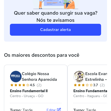
Quer saber quando surgir sua vaga?
Nós te avisamos
Cadastrar alerta
Os maiores descontos para você
Colégio Nossa
Escola Evangé
Senhora Aparecida
Estrelinha – 
I
4.5
(2)
3.7
(2)
Ensino Fundamental II
Ensino Fundamental II
Centro - Uruaçu - GO
Centro - Itaguaru - GO
Turno:
Tarde
Turno:
Tarde
Editar